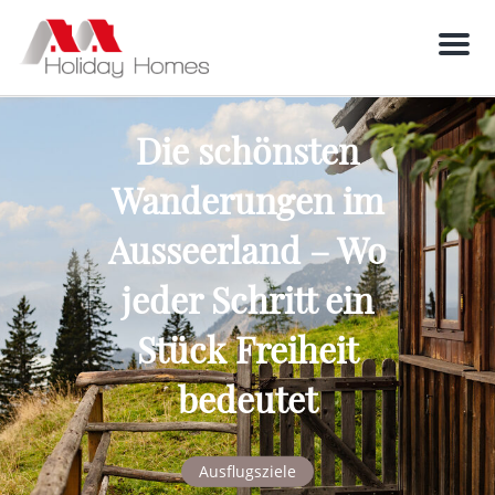
Men
Die schönsten
Wanderungen im
Ausseerland – Wo
jeder Schritt ein
Stück Freiheit
bedeutet
Ausflugsziele