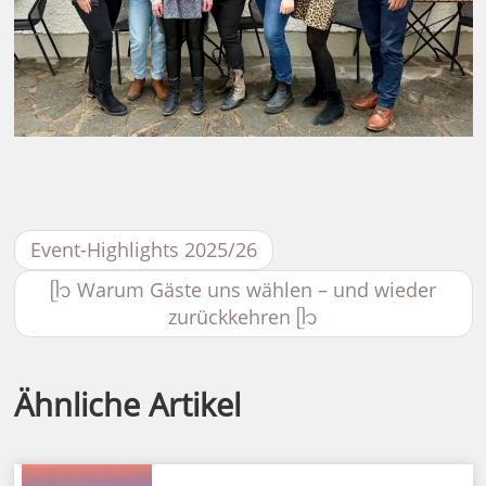
Event-Highlights 2025/26
ᥫ᭡ Warum Gäste uns wählen – und wieder
zurückkehren ᥫ᭡
Ähnliche Artikel