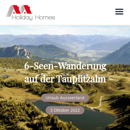
Men
6-Seen-Wanderung
auf der Tauplitzalm
Urlaub Ausseerland
3 Oktober 2022